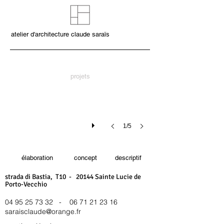
atelier d'architecture claude saraïs
projets
1/5
élaboration
concept
descriptif
strada di Bastia, T10 - 20144 Sainte Lucie de
Porto-Vecchio
04 95 25 73 32
-
06 71 21 23 16
saraisclaude@orange.fr