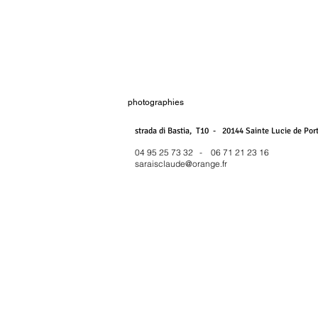
photographies
strada di Bastia, T10 - 20144 Sainte Lucie de Por
04 95 25 73 32
-
06 71 21 23 16
saraisclaude@orange.fr