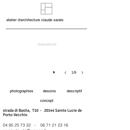
atelier d'architecture claude saraïs
réalisations
1/9
photographies
dessins
descriptif
concept
strada di Bastia, T10 - 20144 Sainte Lucie de
Porto-Vecchio
04 95 25 73 32
-
06 71 21 23 16