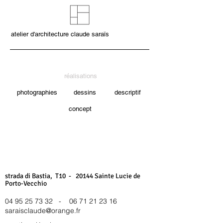
atelier d'architecture claude saraïs
réalisations
photographies
dessins
descriptif
concept
strada di Bastia, T10 - 20144 Sainte Lucie de
Porto-Vecchio
04 95 25 73 32
-
06 71 21 23 16
saraisclaude@orange.fr