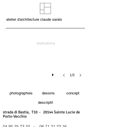
atelier d'architecture claude saraïs
réalisations
1/3
photographies
dessins
concept
descriptif
strada di Bastia, T10 - 20144 Sainte Lucie de
Porto-Vecchio
04 95 25 73 32
-
06 71 21 23 16