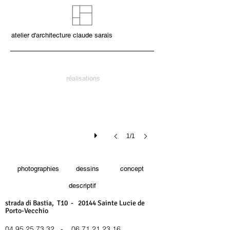
atelier d'architecture claude saraïs
réalisations
1/1
photographies
dessins
concept
descriptif
strada di Bastia, T10 - 20144 Sainte Lucie de
Porto-Vecchio
04 95 25 73 32
-
06 71 21 23 16