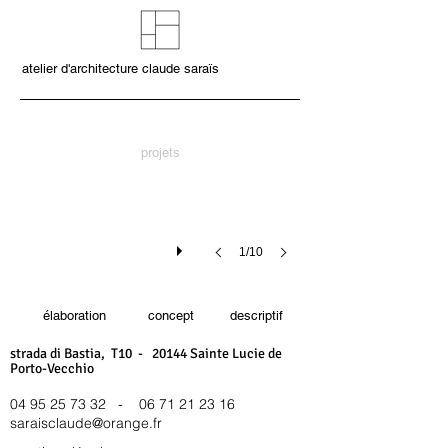
atelier d'architecture claude saraïs
projets
1/10
élaboration
concept
descriptif
strada di Bastia, T10 - 20144 Sainte Lucie de
Porto-Vecchio
04 95 25 73 32
-
06 71 21 23 16
saraisclaude@orange.fr