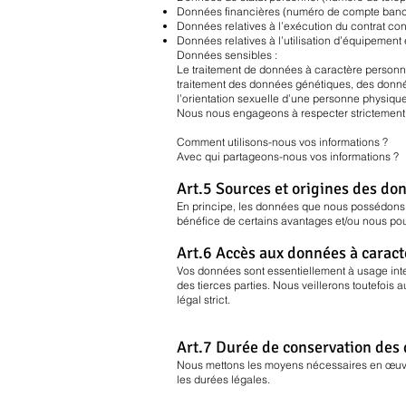
Données financières (numéro de compte bancair
Données relatives à l’exécution du contrat con
Données relatives à l’utilisation d’équipement 
Données sensibles :
Le traitement de données à caractère personnel 
traitement des données génétiques, des donné
l’orientation sexuelle d’une personne physique 
Nous nous engageons à respecter strictement c
Comment utilisons-nous vos informations ?
Avec qui partageons-nous vos informations ?
Art.5 Sources et origines des do
En principe, les données que nous possédons p
bénéfice de certains avantages et/ou nous pouv
Art.6 Accès aux données à carac
Vos données sont essentiellement à usage inte
des tierces parties. Nous veillerons toutefois
légal strict.
Art.7 Durée de conservation des
Nous mettons les moyens nécessaires en œuvre 
les durées légales.