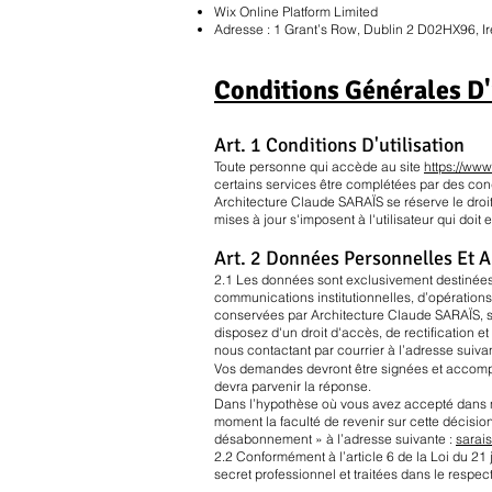
Wix Online Platform Limited
Adresse : 1 Grant’s Row, Dublin 2 D02HX96, Ir
Conditions Générales D'
Art. 1 Conditions D'utilisation
Toute personne qui accède au site
https://ww
certains services être complétées par des cond
Architecture Claude SARAÏS se réserve le droit 
mises à jour s'imposent à l'utilisateur qui doi
Art. 2 Données Personnelles Et 
2.1 Les données sont exclusivement destinées
communications institutionnelles, d’opérations 
conservées par Architecture Claude SARAÏS, se
disposez d'un droit d'accès, de rectification 
nous contactant par courrier à l’adresse suiva
Vos demandes devront être signées et accompagn
devra parvenir la réponse.
Dans l’hypothèse où vous avez accepté dans no
moment la faculté de revenir sur cette décision
désabonnement » à l’adresse suivante :
sarai
2.2 Conformément à l’article 6 de la Loi du 2
secret professionnel et traitées dans le respe