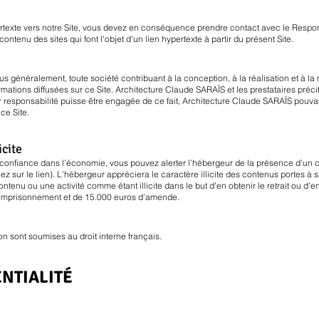
ertexte vers notre Site, vous devez en conséquence prendre contact avec le Respo
tenu des sites qui font l'objet d'un lien hypertexte à partir du présent Site.
s généralement, toute société contribuant à la conception, à la réalisation et à la 
ormations diffusées sur ce Site. Architecture Claude SARAÏS et les prestataires précit
r responsabilité puisse être engagée de ce fait, Architecture Claude SARAÏS pouva
ce Site.
icite
 confiance dans l’économie, vous pouvez alerter l’hébergeur de la présence d’un 
ez sur le lien). L’hébergeur appréciera le caractère illicite des contenus portes à
tenu ou une activité comme étant illicite dans le but d'en obtenir le retrait ou d'en f
d'emprisonnement et de 15.000 euros d'amende.
on sont soumises au droit interne français.
ENTIALITÉ