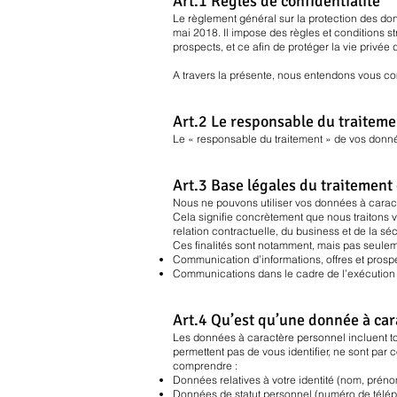
Art.1 Règles de confidentialité
Le règlement général sur la protection des donn
mai 2018. Il impose des règles et conditions s
prospects, et ce afin de protéger la vie privée
A travers la présente, nous entendons vous co
Art.2 Le responsable du traiteme
Le « responsable du traitement » de vos donn
Art.3 Base légales du traitement 
Nous ne pouvons utiliser vos données à caractè
Cela signifie concrètement que nous traitons v
relation contractuelle, du business et de la séc
Ces finalités sont notamment, mais pas seuleme
Communication d’informations, offres et prosp
Communications dans le cadre de l’exécution 
Art.4 Qu’est qu’une donnée à ca
Les données à caractère personnel incluent to
permettent pas de vous identifier, ne sont p
comprendre :
Données relatives à votre identité (nom, préno
Données de statut personnel (numéro de télép