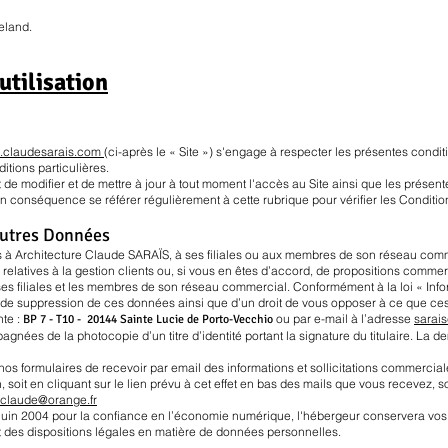
eland.
utilisation
w.claudesarais.com
(ci-après le « Site ») s'engage à respecter les présentes conditi
itions particulières.
de modifier et de mettre à jour à tout moment l'accès au Site ainsi que les présente
t en conséquence se référer régulièrement à cette rubrique pour vérifier les Conditi
Autres Données
 à Architecture Claude SARAÏS, à ses filiales ou aux membres de son réseau comme
relatives à la gestion clients ou, si vous en êtes d’accord, de propositions commer
s filiales et les membres de son réseau commercial. Conformément à la loi « Infor
et de suppression de ces données ainsi que d’un droit de vous opposer à ce que ces
nte :
ou par e-mail à l’adresse
sarai
BP 7 - T10 - 20144 Sainte Lucie de Porto-Vecchio
ées de la photocopie d’un titre d’identité portant la signature du titulaire. La d
s formulaires de recevoir par email des informations et sollicitations commercial
, soit en cliquant sur le lien prévu à cet effet en bas des mails que vous recevez, 
sclaude@orange.fr
1 juin 2004 pour la confiance en l’économie numérique, l'hébergeur conservera vo
ct des dispositions légales en matière de données personnelles.