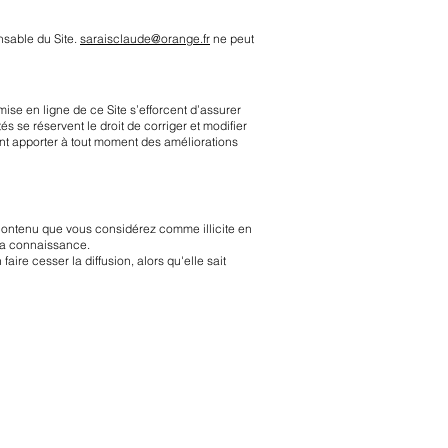
nsable du Site.
saraisclaude@orange.fr
ne peut
mise en ligne de ce Site s’efforcent d’assurer
és se réservent le droit de corriger et modifier
nt apporter à tout moment des améliorations
contenu que vous considérez comme illicite en
 sa connaissance.
aire cesser la diffusion, alors qu'elle sait