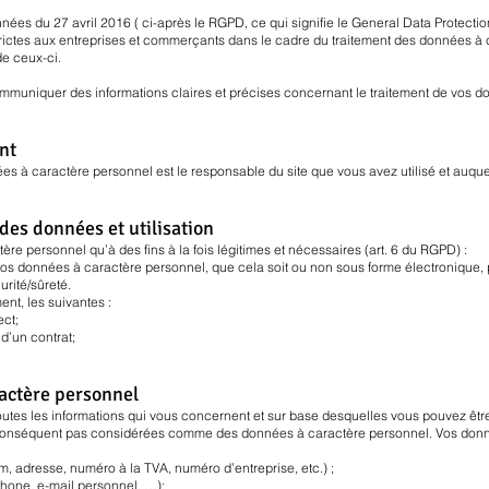
ées du 27 avril 2016 ( ci-après le RGPD, ce qui signifie le General Data Protection
trictes aux entreprises et commerçants dans le cadre du traitement des données à c
 de ceux-ci.
mmuniquer des informations claires et précises concernant le traitement de vos d
nt
ées à caractère personnel est le responsable du site que vous avez utilisé et a
des données et utilisation
re personnel qu’à des fins à la fois légitimes et nécessaires (art. 6 du RGPD) :
os données à caractère personnel, que cela soit ou non sous forme électronique, po
urité/sûreté.
nt, les suivantes :
ect;
d’un contrat;
ractère personnel
utes les informations qui vous concernent et sur base desquelles vous pouvez êtr
ar conséquent pas considérées comme des données à caractère personnel. Vos don
m, adresse, numéro à la TVA, numéro d’entreprise, etc.) ;
hone, e-mail personnel, …);