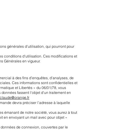
ons générales d'utilisation, qui pourront pour
s conditions d'utilisation. Ces modifications et
ons Générales en vigueur.
rcial à des fins d’enquêtes, d’analyses, de
ciales. Ces informations sont confidentielles et
matique et Libertés » du 06/01/78, vous
 données fassent l'objet d'un traitement en
sclaude@orange.fr
emande devra préciser l’adresse à laquelle
es émanant de notre société, vous aurez à tout
soit en envoyant un mail avec pour objet «
s données de connexion, couvertes par le