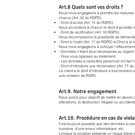
Art.8 Quels sont vos droits ?
Nous nous engageons à prendre les mesures tec
chacun (Art. 32 du RGPD).
- Droit d’accès (Art. 15 du RGPD);
Nous accordons à chacun le droit d’accéder à 
- Droit de rectification (Art. 16 RGPD);
Nous reconnaissons la possibilité de demander
- Droit à l’oubli (Art. 17 du RGPD) et Droit à la
Nous nous engageons à octroyer l’effacement
- Données n’étant plus nécessaires au regard de
- Vous vous opposez au traitement;
- Les données à caractère personnel ont fait l’ob
- Droit d’introduire une réclamation (Art. 77 d
Le client a le droit d’introduire à tout momen
une violation de RGPD.
Art.9. Notre engagement
Nous avons pour objectif de mettre en œuvre d
altérations, la destruction illégale ou accidente
Art.10. Procédure en cas de viola
Il est toujours possible que des données à car
humaine, d’une erreur informatique, etc.
Lorsque la violation présente un risque élevé 