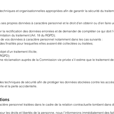
hniques et organisationnelles appropriées afin de garantir la sécurité du trait
ses propres données à caractère personnel et le droit d’en obtenir ou d’en faire 
 la rectification des données erronées et de demander de compléter ce qui doit l’ê
 limitation du traitement (Art. 18 du RGPD);
 de vos données à caractère personnel notamment dans les cas suivants :
s finalités pour lesquelles elles avaient été collectées ou traitées;
jet d’un traitement illicite;
u RGPD);
t une réclamation auprès de la Commission vie privée s’il estime que le traitement 
es techniques de sécurité afin de protéger les données stockées contre les accès 
lle et la perte accidentelle.
tions
actère personnel traitées dans le cadre de la relation contractuelle tombent dans 
pour les droits et libertés de la personne, nous l’informerons immédiatement des f