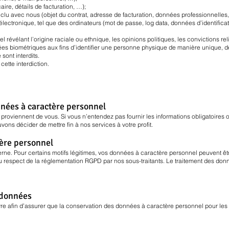
e, détails de facturation, …);
clu avec nous (objet du contrat, adresse de facturation, données professionnelles,
électronique, tel que des ordinateurs (mot de passe, log data, données d’identificati
révélant l’origine raciale ou ethnique, les opinions politiques, les convictions re
es biométriques aux fins d’identifier une personne physique de manière unique, d
sont interdits.
ette interdiction.
nnées à caractère personnel
roviennent de vous. Si vous n’entendez pas fournir les informations obligatoires 
ons décider de mettre fin à nos services à votre profit.
tère personnel
rne. Pour certains motifs légitimes, vos données à caractère personnel peuvent ê
 au respect de la réglementation RGPD par nos sous-traitants. Le traitement des don
 données
afin d’assurer que la conservation des données à caractère personnel pour les f