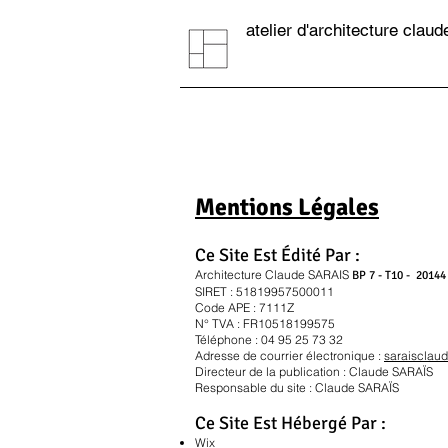
atelier d'architecture claud
Mentions Légales
Ce Site Est Édité Par :
Architecture Claude SARAIS
BP 7 - T10 - 20144
SIRET : 51819957500011
Code APE : 7111Z
N° TVA :
FR10518199575
Téléphone :
04 95 25 73 32
Adresse de courrier électronique :
saraisclau
Directeur de la publication : Claude SARAÏS
Responsable du site : Claude SARAÏS
Ce Site Est Hébergé Par :
Wix