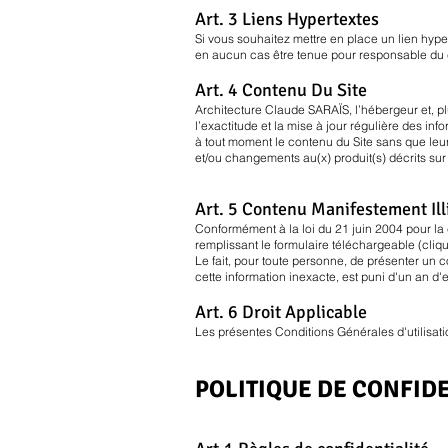
Art. 3 Liens Hypertextes
Si vous souhaitez mettre en place un lien hyp
en aucun cas être tenue pour responsable du con
Art. 4 Contenu Du Site
Architecture Claude SARAÏS, l’hébergeur et, plu
l’exactitude et la mise à jour régulière des inf
à tout moment le contenu du Site sans que leu
et/ou changements au(x) produit(s) décrits sur 
Art. 5 Contenu Manifestement Ill
Conformément à la loi du 21 juin 2004 pour la
remplissant le formulaire téléchargeable (cliqu
Le fait, pour toute personne, de présenter un con
cette information inexacte, est puni d'un an 
Art. 6 Droit Applicable
Les présentes Conditions Générales d'utilisati
POLITIQUE DE CONFID