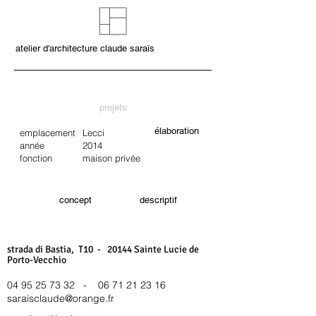
atelier d'architecture claude saraïs
projets
élaboration
emplacement
Lecci
année
2014
fonction
maison privée
concept
descriptif
strada di Bastia, T10 - 20144 Sainte Lucie de
Porto-Vecchio
04 95 25 73 32
-
06 71 21 23 16
saraisclaude@orange.fr