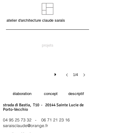
atelier d'architecture claude saraïs
projets
1/4
élaboration
concept
descriptif
strada di Bastia, T10 - 20144 Sainte Lucie de
Porto-Vecchio
04 95 25 73 32
-
06 71 21 23 16
saraisclaude@orange.fr